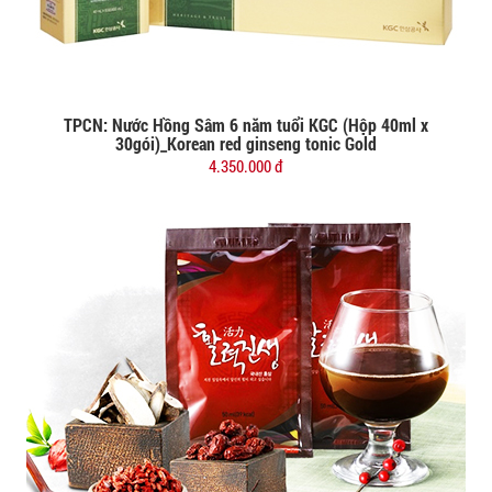
TPCN: Nước Hồng Sâm 6 năm tuổi KGC (Hộp 40ml x
Đặt mua
30gói)_Korean red ginseng tonic Gold
4.350.000 đ