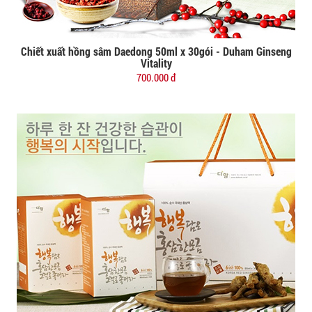
Chiết xuất hồng sâm Daedong 50ml x 30gói - Duham Ginseng
Đặt mua
Vitality
700.000 đ