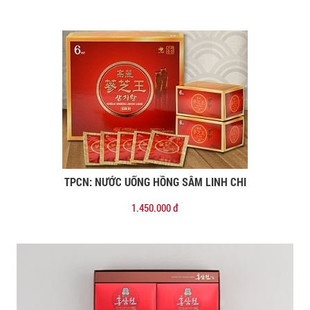
TPCN: NƯỚC UỐNG HỒNG SÂM LINH CHI
Đặt mua
1.450.000 đ