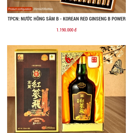
TPCN: NƯỚC HỒNG SÂM B - KOREAN RED GINSENG B POWER
Đặt mua
1.190.000 đ