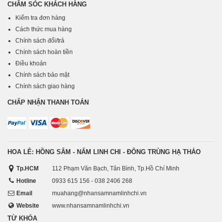
CHĂM SÓC KHÁCH HÀNG
Kiểm tra đơn hàng
Cách thức mua hàng
Chính sách đổi/trả
Chính sách hoàn tiền
Điều khoản
Chính sách bảo mật
Chính sách giao hàng
CHẤP NHẬN THANH TOÁN
HOA LÊ: HỒNG SÂM - NẤM LINH CHI - ĐÔNG TRÙNG HẠ THẢO
Tp.HCM
112 Phạm Văn Bạch, Tân Bình, Tp.Hồ Chí Minh
Hotline
0933 615 156 - 038 2406 268
Email
muahang@nhansamnamlinhchi.vn
Website
www.nhansamnamlinhchi.vn
TỪ KHÓA