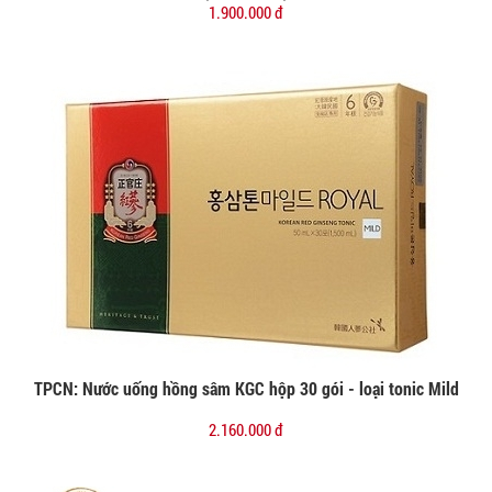
1.900.000 đ
TPCN: Nước uống hồng sâm KGC hộp 30 gói - loại tonic Mild
Đặt mua
2.160.000 đ