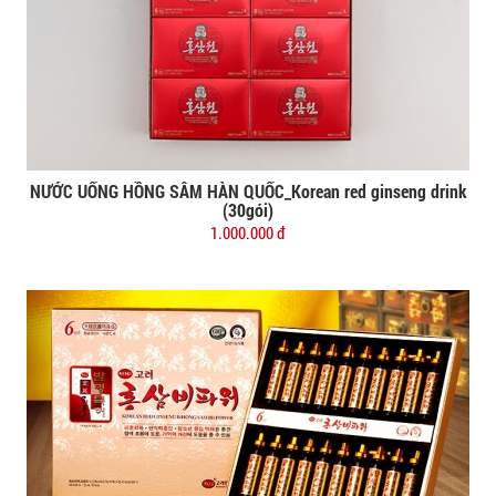
NƯỚC UỐNG HỒNG SÂM HÀN QUỐC_Korean red ginseng drink
Đặt mua
(30gói)
1.000.000 đ