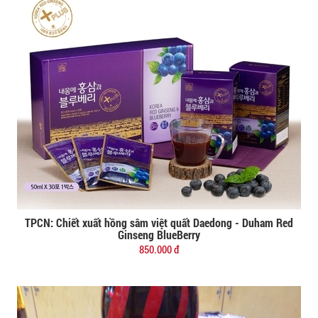
TPCN: Chiết xuất hồng sâm việt quất Daedong - Duham Red
Đặt mua
Ginseng BlueBerry
850.000 đ