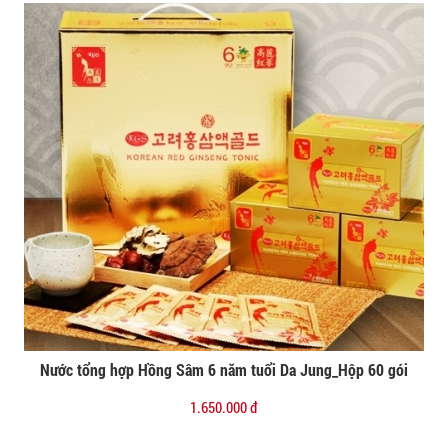
Nước tổng hợp Hồng Sâm 6 năm tuổi Da Jung_Hộp 60 gói
Đặt mua
1.650.000 đ