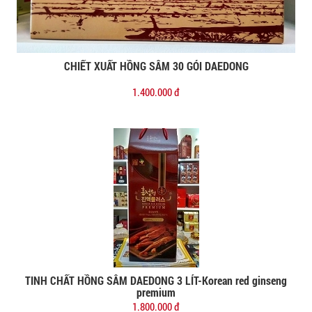
CHIẾT XUẤT HỒNG SÂM 30 GÓI DAEDONG
Đặt mua
1.400.000 đ
TINH CHẤT HỒNG SÂM DAEDONG 3 LÍT-Korean red ginseng
Đặt mua
premium
1.800.000 đ