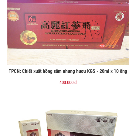
TPCN: Chiết xuất hồng sâm nhung hươu KGS - 20ml x 10 ống
Đặt mua
400.000 đ