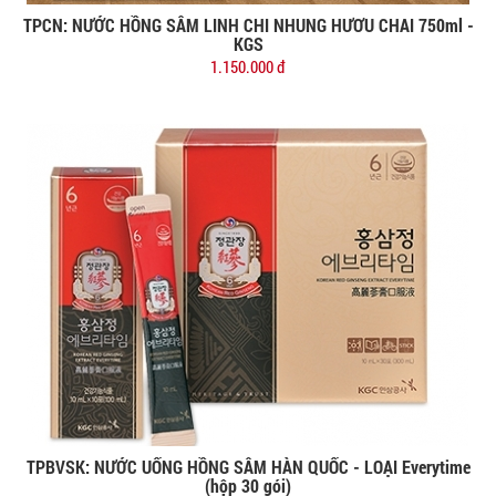
TPCN: NƯỚC HỒNG SÂM LINH CHI NHUNG HƯƠU CHAI 750ml -
Đặt mua
KGS
1.150.000 đ
TPBVSK: NƯỚC UỐNG HỒNG SÂM HÀN QUỐC - LOẠI Everytime
Đặt mua
(hộp 30 gói)