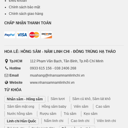
Điều khoản
Chính sách bảo mật
Chính sách giao hàng
CHẤP NHẬN THANH TOÁN
HOA LÊ: HỒNG SÂM - NẤM LINH CHI - ĐÔNG TRÙNG HẠ THẢO
Tp.HCM
112 Phạm Văn Bạch, Tân Bình, Tp.Hồ Chí Minh
Hotline
0933 615 156 - 038 2406 268
Email
muahang@nhansamnamlinhchi.vn
Website
www.nhansamnamlinhchi.vn
TỪ KHÓA
Sâm tươi
Sâm củ khô, Sâm lát khô
Nhân sâm - Hồng sâm
Sâm tẩm mật ong
Hồng sâm baby
Viên sâm
Cao sâm
Nước hồng sâm
Rượu sâm
Trà sâm
Kẹo sâm
Nấm linh chi
Cao linh chi
Viên linh chi
Linh chi Hàn Quốc