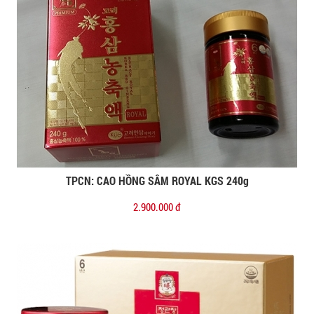
TPCN: CAO HỒNG SÂM ROYAL KGS 240g
Đặt mua
2.900.000 đ