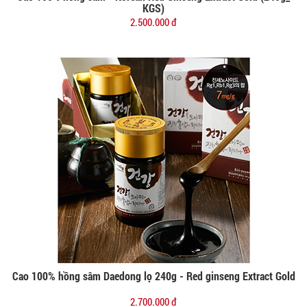
Đặt mua
KGS)
2.500.000 đ
Cao 100% hồng sâm Daedong lọ 240g - Red ginseng Extract Gold
Đặt mua
2.700.000 đ