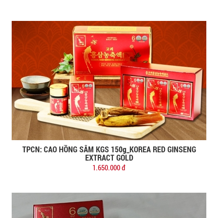
TPCN: CAO HỒNG SÂM KGS 150g_KOREA RED GINSENG
Đặt mua
EXTRACT GOLD
1.650.000 đ