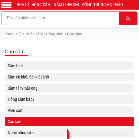
HOA LÊ: HỒNG SÂM - NẤM LINH CHI - ĐÔNG TRÙNG HẠ THẢO
Trang chủ
Nhân sâm - Hồng sâm
Cao sâm
Cao sâm
Sâm tươi
Sâm củ khô, Sâm lát khô
Sâm tẩm mật ong
Hồng sâm baby
Viên sâm
Cao sâm
Nước hồng sâm