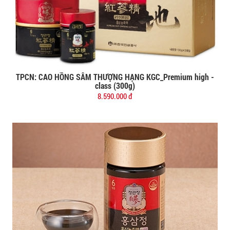
TPCN: CAO HỒNG SÂM THƯỢNG HẠNG KGC_Premium high -
Đặt mua
class (300g)
8.590.000 đ