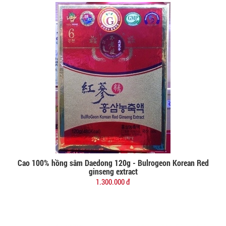
Cao 100% hồng sâm Daedong 120g - Bulrogeon Korean Red
Đặt mua
ginseng extract
1.300.000 đ