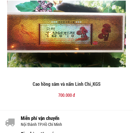
Cao hồng sâm và nấm Linh Chi_KGS
Đặt mua
700.000 đ
Miễn phí vận chuyển
Nội thành TP.Hồ Chí Minh