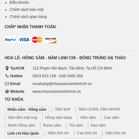
Điều khoản
Chính sách bảo mật
Chính sách giao hàng
CHẤP NHẬN THANH TOÁN
HOA LÊ: HỒNG SÂM - NẤM LINH CHI - ĐÔNG TRÙNG HẠ THẢO
Tp.HCM
112 Phạm Văn Bạch, Tân Bình, Tp.Hồ Chí Minh
Hotline
0933 615 156 - 038 2406 268
Email
muahang@nhansamnamlinhchi.vn
Website
www.nhansamnamlinhchi.vn
TỪ KHÓA
Sâm tươi
Sâm củ khô, Sâm lát khô
Nhân sâm - Hồng sâm
Sâm tẩm mật ong
Hồng sâm baby
Viên sâm
Cao sâm
Nước hồng sâm
Rượu sâm
Trà sâm
Kẹo sâm
Nấm linh chi
Cao linh chi
Viên linh chi
Linh chi Hàn Quốc