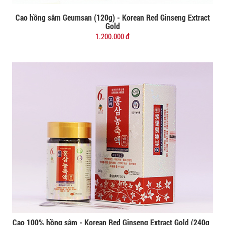
Cao hồng sâm Geumsan (120g) - Korean Red Ginseng Extract
Đặt mua
Gold
1.200.000 đ
Cao 100% hồng sâm - Korean Red Ginseng Extract Gold (240g_