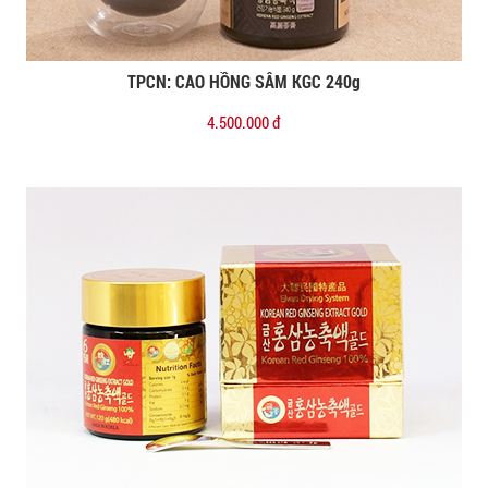
TPCN: CAO HỒNG SÂM KGC 240g
Đặt mua
4.500.000 đ