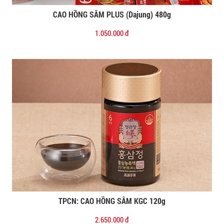
CAO HỒNG SÂM PLUS (Dajung) 480g
Đặt mua
1.050.000 đ
TPCN: CAO HỒNG SÂM KGC 120g
Đặt mua
2.650.000 đ