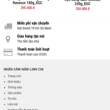
Đặt mua
Đặt mua
Renesse 180g_KGC
240g_KGC
295.000 đ
250.000 đ
Miễn phí vận chuyển
Nội thành TP.Hồ Chí Minh
Giao hàng tận nơi
Thu tiền tận nhà
Thanh toán linh hoạt
Thanh toán sau (COD)
NHÂN SÂM NẤM LINH CHI
Trang chủ
Giới thiệu
Thông báo
Sản phẩm
Tin tức
Liên hệ
Hướng dẫn thanh toán