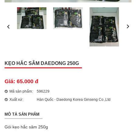
KẸO HẮC SÂM DAEDONG 250G
Giá: 65.000 đ
Mã sản phẩm:
596229
Xuất xứ:
Hàn Quốc - Daedong Korea Ginseng Co.,Ltd
MÔ TẢ SẢN PHẨM
Gói kẹo hắc sâm 250g