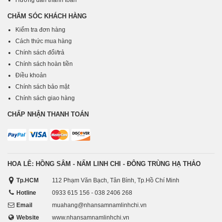
CHĂM SÓC KHÁCH HÀNG
Kiểm tra đơn hàng
Cách thức mua hàng
Chính sách đổi/trả
Chính sách hoàn tiền
Điều khoản
Chính sách bảo mật
Chính sách giao hàng
CHẤP NHẬN THANH TOÁN
HOA LÊ: HỒNG SÂM - NẤM LINH CHI - ĐÔNG TRÙNG HẠ THẢO
Tp.HCM
112 Phạm Văn Bạch, Tân Bình, Tp.Hồ Chí Minh
Hotline
0933 615 156 - 038 2406 268
Email
muahang@nhansamnamlinhchi.vn
Website
www.nhansamnamlinhchi.vn