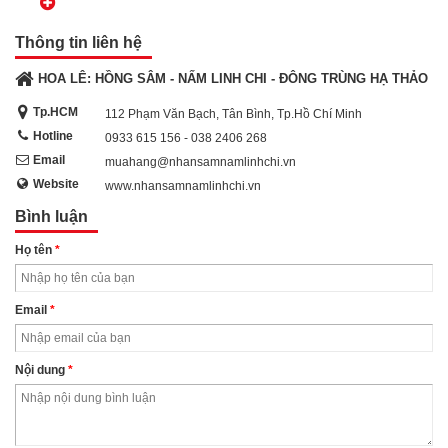
thơm của hắc sâm đặc trưng đậm đà.
Thông tin liên hệ
Hướng dẫn sử dụng:
HOA LÊ: HỒNG SÂM - NẤM LINH CHI - ĐÔNG TRÙNG HẠ THẢO
Ngày dùng từ 4 đến 6 viên kẹo hắc sâm nên dùng ban ngày, bảo
Tp.HCM
quản nơi khô ráo thoáng mát tránh ánh sáng trực tiếp mặt trời.
112 Phạm Văn Bạch, Tân Bình, Tp.Hồ Chí Minh
Hotline
0933 615 156 - 038 2406 268
Thông tin nhà sản xuất:
Email
muahang@nhansamnamlinhchi.vn
Daedong Korea Ginseng Co.,Ltd/ 586 Gunbuk-ro, Gunbuk-
Website
www.nhansamnamlinhchi.vn
myeon, Geumsan-gun, Chungnam, South Korea
Bình luận
Họ tên
*
Email
*
Nội dung
*