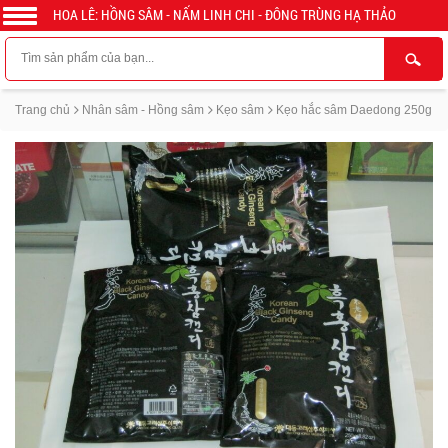
HOA LÊ: HỒNG SÂM - NẤM LINH CHI - ĐÔNG TRÙNG HẠ THẢO
Trang chủ
Nhân sâm - Hồng sâm
Kẹo sâm
Kẹo hắc sâm Daedong 250g