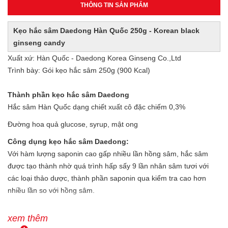
THÔNG TIN SẢN PHẨM
Kẹo hắc sâm Daedong Hàn Quốc 250g - Korean black
ginseng candy
Xuất xứ: Hàn Quốc - Daedong Korea Ginseng Co.,Ltd
Trình bày: Gói kẹo hắc sâm 250g (900 Kcal)
Thành phần kẹo hắc sâm Daedong
Hắc sâm Hàn Quốc dạng chiết xuất cô đặc chiếm 0,3%
Đường hoa quả glucose, syrup, mật ong
Công dụng kẹo hắc sâm Daedong:
Với hàm lượng saponin cao gấp nhiều lần hồng sâm, hắc sâm
được tạo thành nhờ quá trình hấp sấy 9 lần nhân sâm tươi với
các loại thảo dược, thành phần saponin qua kiểm tra cao hơn
nhiều lần so với hồng sâm.
Tác dụng thanh sảng tinh thần, giảm stress, cung cấp năng
xem thêm
lượng, tác dụng tốt đối với sức khỏe, thông mũi mát họng với mùi