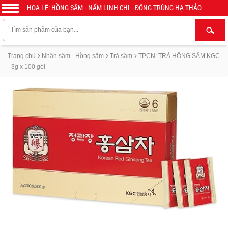
HOA LÊ: HỒNG SÂM - NẤM LINH CHI - ĐÔNG TRÙNG HẠ THẢO
Trang chủ
Nhân sâm - Hồng sâm
Trà sâm
TPCN: TRÀ HỒNG SÂM KGC
- 3g x 100 gói