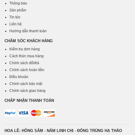
Thông báo
* Manufacturer: KOREA GINSENG CORP. KT&G Tower 11F,
Sản phẩm
416(Daechi-dong) Yeoungdongdaero, Gangnam-gu, Seoul,
Tin tức
06176, Korea
Liên hệ
Hướng dẫn thanh toán
CHĂM SÓC KHÁCH HÀNG
Kiểm tra đơn hàng
Cách thức mua hàng
Chính sách đổi/trả
Chính sách hoàn tiền
Điều khoản
Chính sách bảo mật
Chính sách giao hàng
CHẤP NHẬN THANH TOÁN
HOA LÊ: HỒNG SÂM - NẤM LINH CHI - ĐÔNG TRÙNG HẠ THẢO