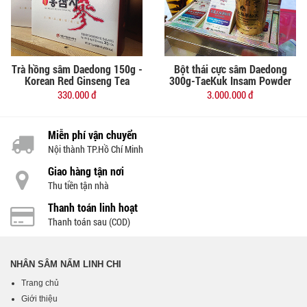
Lưu ý: Sản phẩm này không phải là thuốc và không có tác dụng
thay thế thuốc chữa bệnh.
-------------------------------
Trà hồng sâm Daedong 150g -
Bột thái cực sâm Daedong
Đặt mua
Đặt mua
Korean Red Ginseng Tea
300g-TaeKuk Insam Powder
* Product Name : Korean Red Ginseng Tea
330.000 đ
3.000.000 đ
* Packing : 3g x 100 pouches
red ginseng concentrate(6-years-grown,
Miễn phí vận chuyển
solids60%,GinsenosideRg1+Rb1+Rg3 4 mg/g, Korean) 13.61%
Nội thành TP.Hồ Chí Minh
(raw material mixing ratio : red ginseng body 85%, red ginseng
Giao hàng tận nơi
radicle 15%), Crystalline glucose, Lactose(Milk, Korean), jujube
Thu tiền tận nhà
concentrate(Korean), Vitamin C
Thanh toán linh hoạt
* Storage : Avoid exposure to direct sunlight and store the product
Thanh toán sau (COD)
in a cool location.
* How to Use : Mix in warm / cold water for drinking. Take one
NHÂN SÂM NẤM LINH CHI
pouche three times daily
Trang chủ
* Inner packing material: Polyethylene (PE)
Giới thiệu