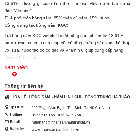
13,61%; đường glucose tinh thể; Lactose Milk; nước táo đỏ cô
đặc; Vitamin C.
Tỉ lệ phối trộn hồng sâm: 85% thân củ sâm, 15% rễ phụ.
Công dụng trà hồng sâm KGC:
Trà hồng sâm KGC với chiết xuất hồng sâm chiếm tới 13,61%
hàm lượng saponin cao giúp bồi bổ tăng cường sức khỏe kết hợp
với sữa, nước táo đỏ cô đặc và Vitamin C giúp cung cấp năng
lượng cho cơ thể.
xem thêm
Với chiết xuất tập trung ginsenosides Rg1, Rb1, Rg3 trong trà
hồng sâm KGC giúp:
- Tăng cường khả năng miễn dịch của cơ thể, giảm mệt mỏi từ cơ
Thông tin liên hệ
bắp lẫn thần kinh
HOA LÊ: HỒNG SÂM - NẤM LINH CHI - ĐÔNG TRÙNG HẠ THẢO
- Khả năng ức chế sự kết dính của tiểu cầu trong máu giúp ngăn
Tp.HCM
112 Phạm Văn Bạch, Tân Bình, Tp.Hồ Chí Minh
ngừa máu đông vón cục giảm thiểu nguy cơ tai biến nhồi máu
Hotline
0933 615 156 - 038 2406 268
não, đồng thời giúp cải thiện trí nhớ. Ngoài ra khả năng phân giải
Email
muahang@nhansamnamlinhchi.vn
chất béo, giảm cholesterol trong máu của ginsenoside Rb1 giúp
Website
www.nhansamnamlinhchi.vn
phòng ngừa các bệnh mỡ máu.