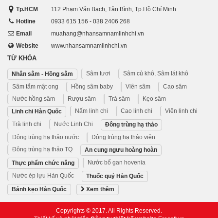
Tp.HCM
112 Phạm Văn Bạch, Tân Bình, Tp.Hồ Chí Minh
Hotline
0933 615 156 - 038 2406 268
Email
muahang@nhansamnamlinhchi.vn
Website
www.nhansamnamlinhchi.vn
TỪ KHÓA
Sâm tươi
Sâm củ khô, Sâm lát khô
Nhân sâm - Hồng sâm
Sâm tẩm mật ong
Hồng sâm baby
Viên sâm
Cao sâm
Nước hồng sâm
Rượu sâm
Trà sâm
Kẹo sâm
Nấm linh chi
Cao linh chi
Viên linh chi
Linh chi Hàn Quốc
Trà linh chi
Nước Linh Chi
Đông trùng hạ thảo
Đông trùng hạ thảo nước
Đông trùng hạ thảo viên
Đông trùng hạ thảo TQ
An cung ngưu hoàng hoàn
Nước bổ gan hovenia
Thực phẩm chức năng
Nước ép lựu Hàn Quốc
Thuốc quý Hàn Quốc
Bánh kẹo Hàn Quốc
Xem thêm
Copyrights © 2017. All Rights Reserved.